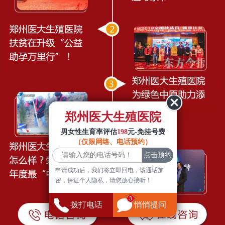
郑州医大生殖医院
男女性生育率评估
198
元-免挂号费
（仅限网络、电话预约）
申请成功后，我们将立即回电，该通话加
密，保证个人隐私，请您放心接听！
拨打电话
悄悄提问