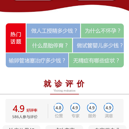
就诊评价
Visiting evaluation