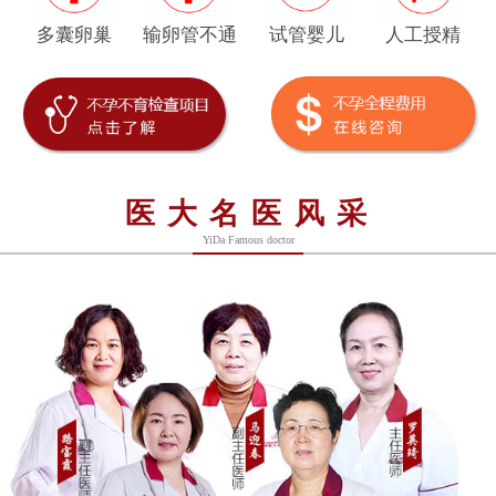
多囊卵巢
输卵管不通
试管婴儿
人工授精
医大名医风采
YiDa Famous doctor