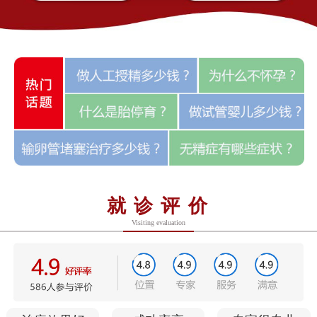
就诊评价
Visiting evaluation