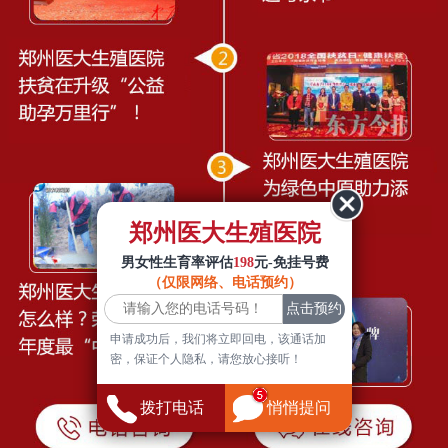
郑州医大生殖医院
男女性生育率评估
198
元-免挂号费
（仅限网络、电话预约）
申请成功后，我们将立即回电，该通话加
密，保证个人隐私，请您放心接听！
拨打电话
悄悄提问