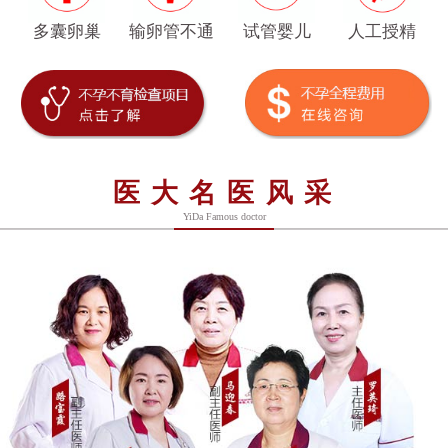
多囊卵巢
输卵管不通
试管婴儿
人工授精
医大名医风采
YiDa Famous doctor