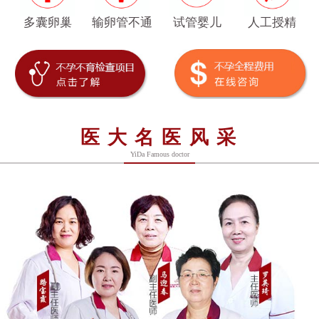
多囊卵巢
输卵管不通
试管婴儿
人工授精
医大名医风采
YiDa Famous doctor