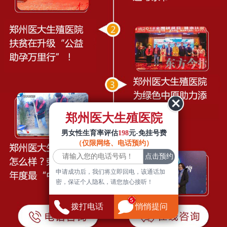
郑州医大生殖医院
男女性生育率评估
198
元-免挂号费
（仅限网络、电话预约）
申请成功后，我们将立即回电，该通话加
密，保证个人隐私，请您放心接听！
拨打电话
悄悄提问