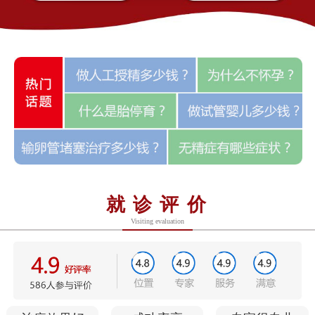
就诊评价
Visiting evaluation