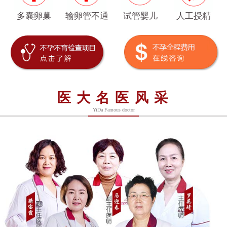
多囊卵巢
输卵管不通
试管婴儿
人工授精
医大名医风采
YiDa Famous doctor