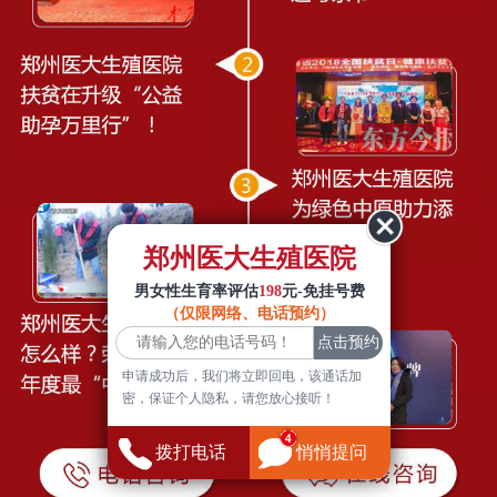
郑州医大生殖医院
男女性生育率评估
198
元-免挂号费
（仅限网络、电话预约）
申请成功后，我们将立即回电，该通话加
密，保证个人隐私，请您放心接听！
拨打电话
悄悄提问