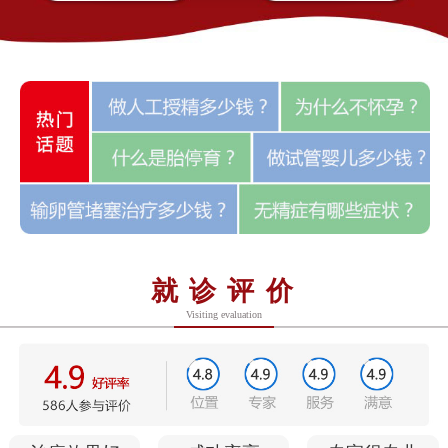
就诊评价
Visiting evaluation