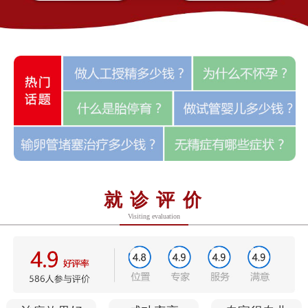
就诊评价
Visiting evaluation