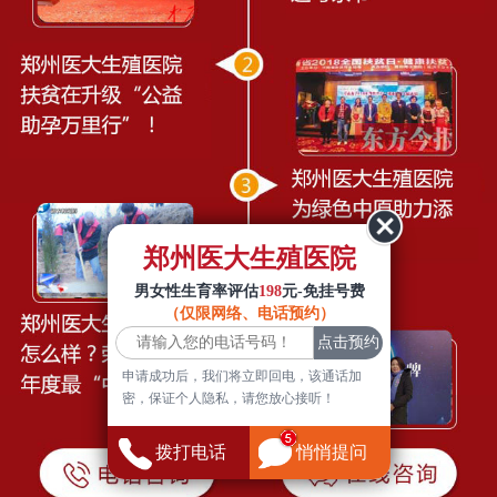
郑州医大生殖医院
男女性生育率评估
198
元-免挂号费
（仅限网络、电话预约）
申请成功后，我们将立即回电，该通话加
密，保证个人隐私，请您放心接听！
拨打电话
悄悄提问