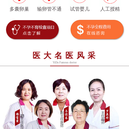
多囊卵巢
输卵管不通
试管婴儿
人工授精
医大名医风采
YiDa Famous doctor