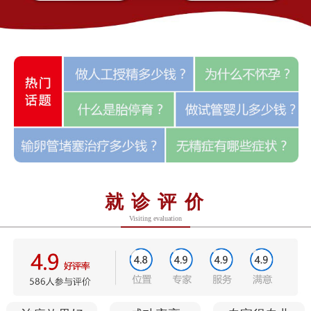
就诊评价
Visiting evaluation