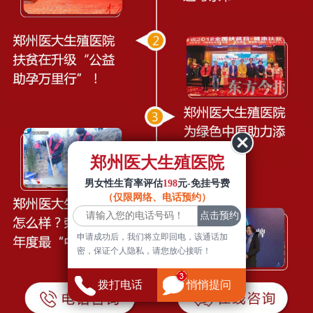
郑州医大生殖医院
男女性生育率评估
198
元-免挂号费
（仅限网络、电话预约）
申请成功后，我们将立即回电，该通话加
密，保证个人隐私，请您放心接听！
拨打电话
悄悄提问