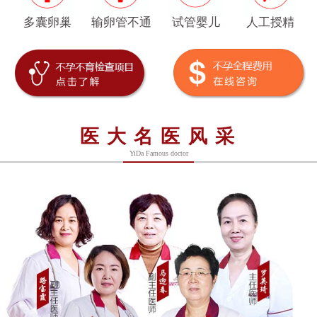
多囊卵巢
输卵管不通
试管婴儿
人工授精
医大名医风采
YiDa Famous doctor