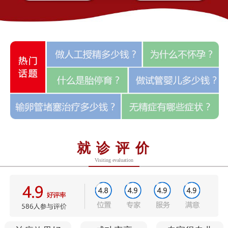
就诊评价
Visiting evaluation