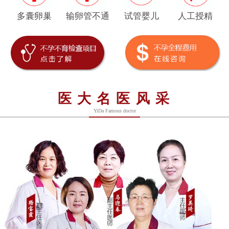
多囊卵巢
输卵管不通
试管婴儿
人工授精
医大名医风采
YiDa Famous doctor