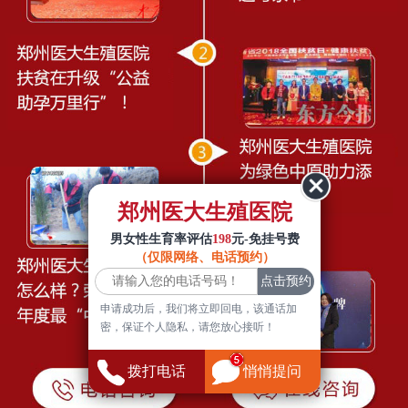
郑州医大生殖医院
男女性生育率评估
198
元-免挂号费
（仅限网络、电话预约）
申请成功后，我们将立即回电，该通话加
密，保证个人隐私，请您放心接听！
拨打电话
悄悄提问