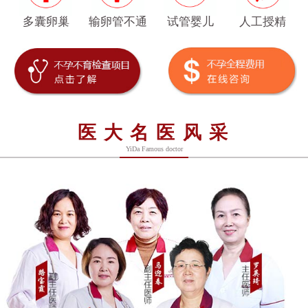
多囊卵巢
输卵管不通
试管婴儿
人工授精
医大名医风采
YiDa Famous doctor