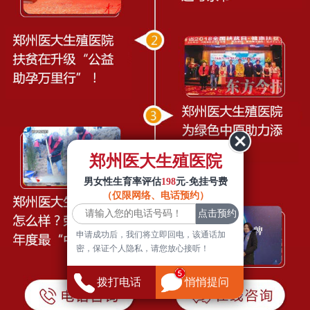
郑州医大生殖医院
男女性生育率评估
198
元-免挂号费
（仅限网络、电话预约）
申请成功后，我们将立即回电，该通话加
密，保证个人隐私，请您放心接听！
拨打电话
悄悄提问