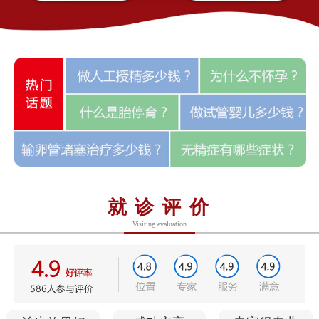
就诊评价
Visiting evaluation